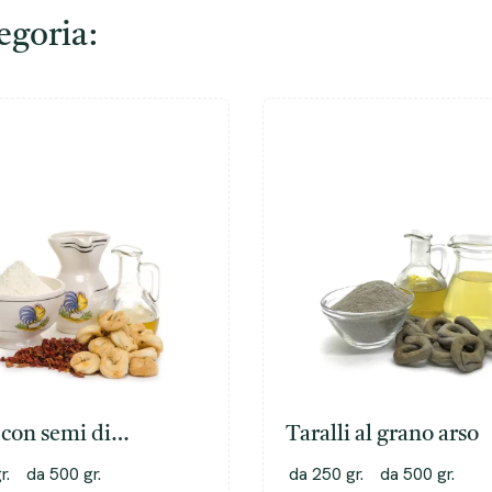
tegoria:
 con semi di
Taralli al grano arso
ncino
r.
da 500 gr.
da 250 gr.
da 500 gr.