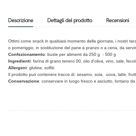
Descrizione
Dettagli del prodotto
Recensioni
Ottimi come snack in qualsiasi momento della giornata, i nostri taral
o pomeriggio, in sostituzione del pane a pranzo o a cena, da servire
Confezionamento
: buste per alimenti da 250 g - 500 g
Ingredienti
: farina di grano tenero 00, olio d’oliva, vino, sale, fec
Allergeni
: glutine, solfiti.
Il prodotto può contenere tracce di: sesamo, soia, uova, latte, frut
Conservazione
: conservare in luogo fresco e asciutto, lontano da f