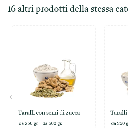
16 altri prodotti della stessa ca
Taralli con semi di zucca
Taralli
pepero
da 250 gr.
da 500 gr.
da 250 g