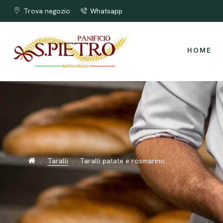
I taralli più buoni di Puglia !!!
Trova negozio
Whatsapp
HOME
Taralli
Taralli patate e rosmarino