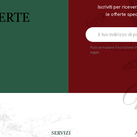
Iscriviti per ricev
le offerte speci
ERTE
Puoi annullare l'iscrizione 
legali.
SERVIZI