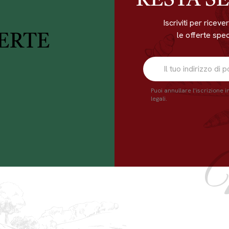
RESTA S
Iscriviti per ricev
le offerte speci
ERTE
Puoi annullare l'iscrizione 
legali.