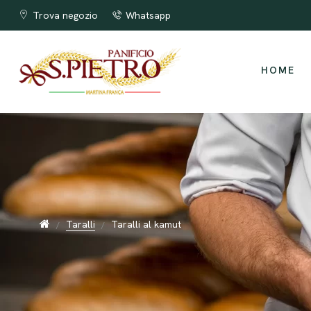
I taralli più buoni di Puglia !!!
Trova negozio
Whatsapp
HOME
Taralli
Taralli al kamut