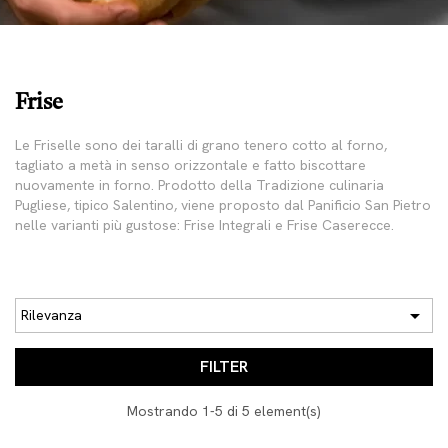
Frise
Le
Friselle
sono dei taralli di grano tenero cotto al forno,
tagliato a metà in senso orizzontale e fatto biscottare
nuovamente in forno. Prodotto della Tradizione culinaria
Pugliese, tipico Salentino, viene proposto dal
Panificio San Pietro
nelle varianti più gustose:
Frise Integrali e Frise Caserecce
.

Rilevanza
FILTER
Mostrando 1-5 di 5 element(s)