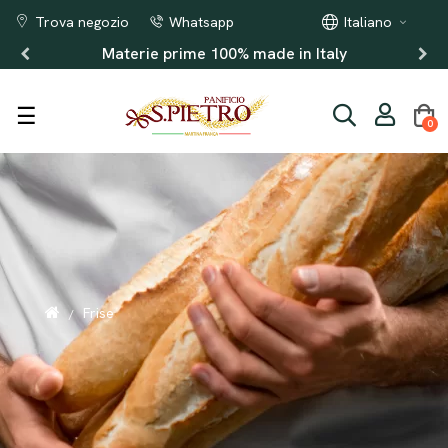
Trova negozio
Whatsapp
Italiano
Materie prime 100% made in Italy
navigazione
☰
0
Toggle
Frise