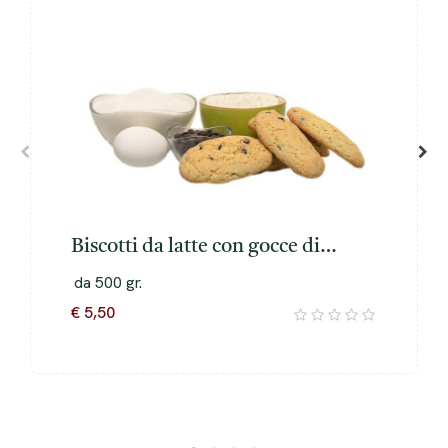
Biscotti da latte con gocce di
cioccolato
da 500 gr.
€ 5,50